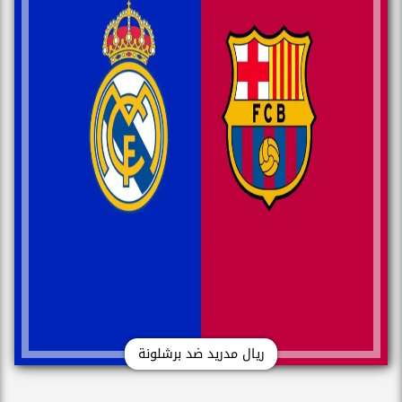
ريال مدريد ضد برشلونة