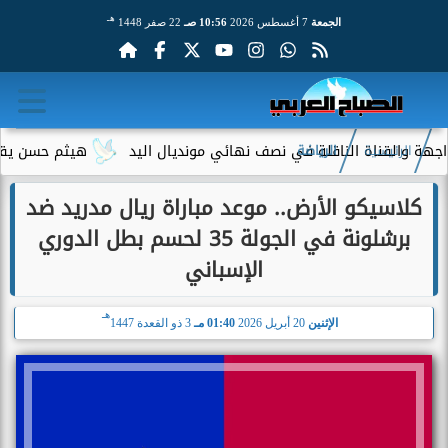
هـ
الجمعة
7 أغسطس 2026
10:56 صـ
22 صفر 1448
لقناة الناقلة في نصف نهائي مونديال اليد
هيثم حسن يقترب من ال
الرئيسية
الرياضة
كلاسيكو الأرض.. موعد مباراة ريال مدريد ضد
برشلونة في الجولة 35 لحسم بطل الدوري
الإسباني
هـ
الإثنين
20 أبريل 2026
01:40 مـ
3 ذو القعدة 1447