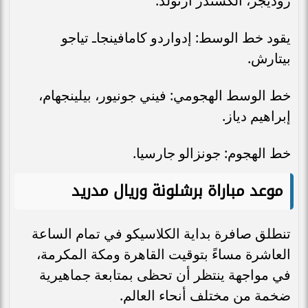
روديجر، ألكسندر أرنولد.
يقود خط الوسط: إدواردو كامافينجاـ تياجو
بيتارش.
خط الوسط الهجومي: فيني جونيور، بيلينجهام،
إبراهيم دياز.
خط الهجوم: جونزالو جارسيا.
موعد مباراة برشلونة وريال مدريد
تنطلق صافرة بداية الكلاسيكو في تمام الساعة
العاشرة مساءً بتوقيت القاهرة ومكة المكرمة،
في مواجهة ينتظر أن تحظى بمتابعة جماهيرية
ضخمة من مختلف أنحاء العالم.