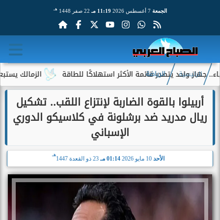
هـ
الجمعة
7 أغسطس 2026
11:19 مـ
22 صفر 1448
واحد يتصدر قائمة الأكثر استهلاكًا للطاقة
الزمالك يستبعد 4 لاعبين شباب من حساباته في الموسم الجديد
الرئيسية
الرياضة
أربيلوا بالقوة الضاربة لإنتزاع اللقب.. تشكيل
ريال مدريد ضد برشلونة في كلاسيكو الدوري
الإسباني
هـ
الأحد
10 مايو 2026
01:14 مـ
23 ذو القعدة 1447