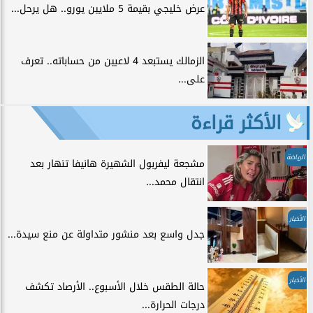
عرض خليجي بقيمة 5 ملايين يورو.. هل يرحل...
الزمالك يستبعد 4 لاعبين من حساباته.. تعرف
على...
الأكثر قراءة
الرياضة
مشجعة ليفربول الشهيرة هانيفا تنهار بعد
انتقال محمد...
الأخبار
جدل واسع بعد منشور متداولة عن منع سيدة...
الأخبار
حالة الطقس خلال الأسبوع.. الأرصاد تكشف
درجات الحرارة...