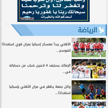
الرياضة
الأهلي يبدأ معسكر إسبانيا بمران قوي استعدادًا
للموسم...
الزمالك يستبعد 4 لاعبين شباب من حساباته
في...
وائل جمعة يظهر في مران الأهلي بإسبانيا
استعدادًا...