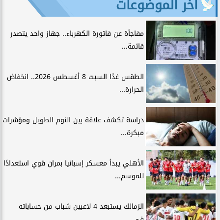
آخر الموضوعات
مفاجأة عن فاتورة الكهرباء.. جهاز واحد يتصدر
قائمة...
الطقس غدًا السبت 8 أغسطس 2026.. انخفاض
الحرارة...
دراسة تكشف علاقة بين النوم الطويل ومؤشرات
مبكرة...
الأهلي يبدأ معسكر إسبانيا بمران قوي استعدادًا
للموسم...
الزمالك يستبعد 4 لاعبين شباب من حساباته
في...