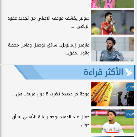
شوبير يكشف موقف الأهلي من تجديد عقود
الرباعي.....
مارفين إيمانويل.. سائق توصيل وعامل محطة
وقود يحقق...
الأكثر قراءة
الأخبار
موجة حر جديدة تضرب 8 دول عربية.. هل...
الرياضة
جمال عبد الحميد يوجه رسالة للأهلي بشأن
خوان...