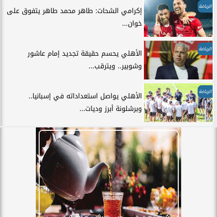
الرياضة
إكرامي الشحات: طاهر محمد طاهر يتفوق على
خوان...
الرياضة
الأهلي يحسم حقيقة تجديد إمام عاشور
وشوبير.. ويترقب...
الرياضة
الأهلي يواصل استعداداته في إسبانيا..
وبرشلونة أبرز وديات...