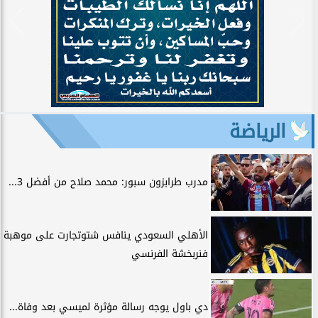
الرياضة
مدرب طرابزون سبور: محمد صلاح من أفضل 3...
الأهلي السعودي ينافس شتوتجارت على موهبة
فنربخشة الفرنسي
دي باول يوجه رسالة مؤثرة لميسي بعد وفاة...