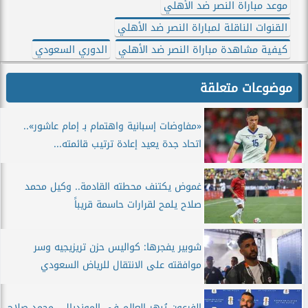
موعد مباراة النصر ضد الأهلي
القنوات الناقلة لمباراة النصر ضد الأهلي
كيفية مشاهدة مباراة النصر ضد الأهلي
الدوري السعودي
موضوعات متعلقة
«مفاوضات إسبانية واهتمام بـ إمام عاشور»..
اتحاد جدة يعيد إعادة ترتيب قائمته...
غموض يكتنف محطته القادمة.. وكيل محمد
صلاح يلمح لقرارات حاسمة قريباً
شوبير يفجرها: كواليس حزن تريزيجيه وسر
موافقته على الانتقال للرياض السعودي
الفرعون يُبهر العالم في المونديال.. محمد صلاح