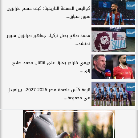
الرياضة
كواليس الصفقة التاريخية: كيف حسم طرابزون
سبور سباق...
الرياضة
محمد صلاح يصل تركيا.. جماهير طرابزون سبور
تحتشد...
الرياضة
جيمي كاراجر يعلق على انتقال محمد صلاح
إلى...
الرياضة
قرعة كأس عاصمة مصر 2026-2027.. بيراميدز
في مجموعة...