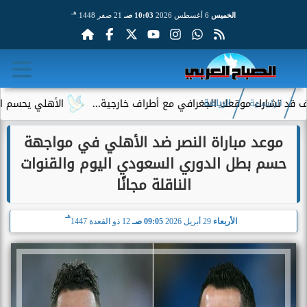
هـ
الخميس
6 أغسطس 2026
10:03 صـ
21 صفر 1448
وقعك الجغرافي مع أطراف خارجية...
الأهلي يحسم الجدل حول إمام
الرئيسية
الرياضة
موعد مباراة النصر ضد الأهلي في مواجهة
حسم بطل الدوري السعودي اليوم والقنوات
الناقلة مجانًا
هـ
الأربعاء
29 أبريل 2026
09:05 صـ
12 ذو القعدة 1447