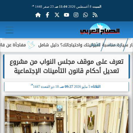
هـ
السبت
8 أغسطس 2026
11:04 صـ
23 صفر 1448
اسبة لميزانيتك واحتياجاتك؟ دليل شامل
مفاجأة عن فاتورة الكهربا
الرئيسية
الأخبار
تعرف على موقف مجلس النواب من مشروع
تعديل أحكام قانون التأمينات الإجتماعية
هـ
الثلاثاء
5 مايو 2026
09:27 صـ
18 ذو القعدة 1447