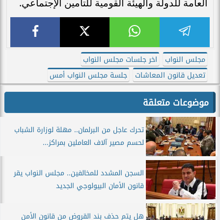
العامة للدولة والهيئة القومية للتأمين الإجتماعي.
مجلس النواب
اخر جلسات مجلس النواب
تعديل قانون المعاشات
جلسة مجلس النواب أمس
موضوعات متعلقة
تحرك عاجل من البرلمان.. مهلة لوزارة الشباب
لحسم مصير آلاف العاملين بمراكز...
السجن المشدد للمخالفين.. مجلس النواب يقر
قانون الأمان البيولوجي الجديد
هل يتم حذف بند القروض من قانون الأمن