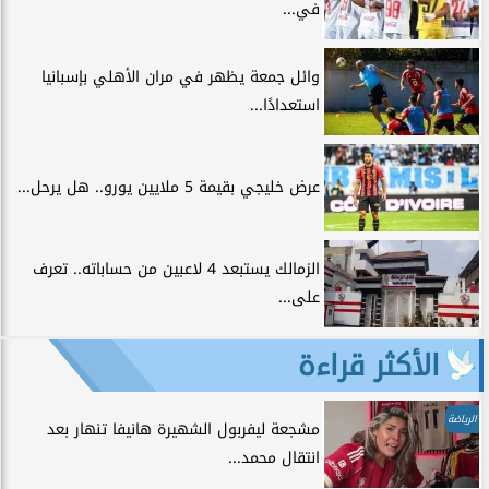
في...
وائل جمعة يظهر في مران الأهلي بإسبانيا
استعدادًا...
عرض خليجي بقيمة 5 ملايين يورو.. هل يرحل...
الزمالك يستبعد 4 لاعبين من حساباته.. تعرف
على...
الأكثر قراءة
الرياضة
مشجعة ليفربول الشهيرة هانيفا تنهار بعد
انتقال محمد...