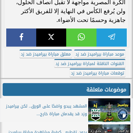
الكرة المصرية مواجهة لا تقبل أنصاف الحلول،
ولن يُرفع الكأس في النهاية إلا للفريق الأكثر
جاهزية وحسمًا تحت الأضواء.
موعد مباراة بيراميدز ضد زد
معلق مباراة بيراميدز ضد زد
القنوات الناقلة لمباراة بيراميدز ضد زد
توقعات مباراة بيراميدز ضد زد
موضوعات متعلقة
المشهد يبدو واضحًا على الورق.. لكن بيراميدز
وزد قد يقدمان مباراة خارج...
بدون تقطيع.. كيفية مشاهدة مباراة بيراميدز