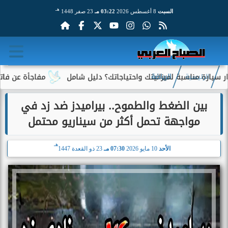
هـ
السبت
8 أغسطس 2026
03:22 مـ
23 صفر 1448
سبة لميزانيتك واحتياجاتك؟ دليل شامل
مفاجأة عن فاتورة الكهرباء.
الرئيسية
الرياضة
بين الضغط والطموح.. بيراميدز ضد زد في
مواجهة تحمل أكثر من سيناريو محتمل
هـ
الأحد
10 مايو 2026
07:30 مـ
23 ذو القعدة 1447