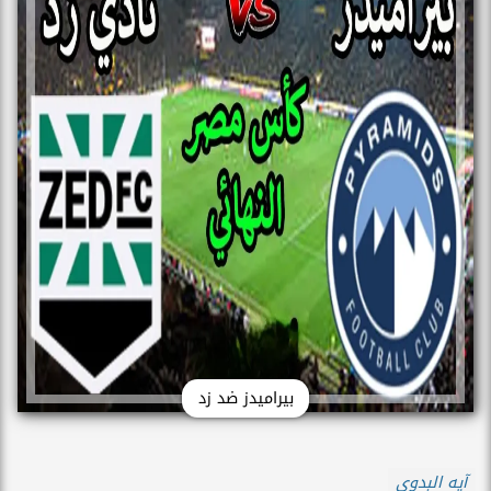
بيراميدز ضد زد
آيه البدوى