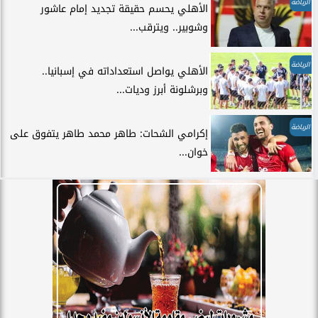
الرياضة
الأهلي يحسم حقيقة تجديد إمام عاشور
وشوبير.. ويترقب...
الرياضة
الأهلي يواصل استعداداته في إسبانيا..
وبرشلونة أبرز وديات...
الرياضة
إكرامي الشحات: طاهر محمد طاهر يتفوق على
خوان...