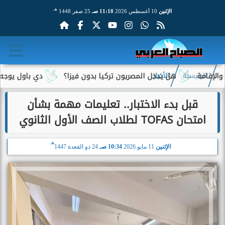
هـ
الإثنين
10 أغسطس 2026
11:18 صـ
25 صفر 1448
مة
هل يدخل المصريون تركيا بدون فيزا؟
دي باول يوجه رسالة
الرئيسية
الأخبار
قبل بدء الاختبار.. تعليمات مهمة بشأن
امتحان TOFAS لطلاب الصف الأول الثانوي
هـ
الإثنين
11 مايو 2026
10:34 صـ
24 ذو القعدة 1447