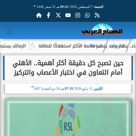
هـ
الجمعة
7 أغسطس 2026
09:45 مـ
22 صفر 1448
د يتصدر قائمة الأكثر استهلاكًا للطاقة
الزمالك يستبعد 4 لاعبين شباب من حساباته في الموسم الجديد
الرئيسية
الرياضة
حين تصبح كل دقيقة أكثر أهمية.. الأهلي
أمام التعاون في اختبار الأعصاب والتركيز
هـ
الإثنين
11 مايو 2026
07:39 مـ
24 ذو القعدة 1447