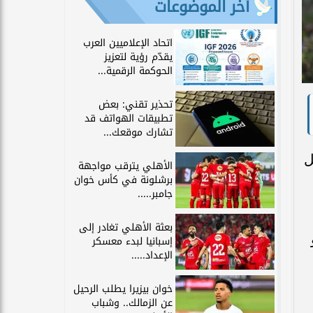
آخر الموضوعات
اتحاد الإعلاميين العرب
يقدّم رؤية لتعزيز
الحوكمة الرقمية...
تحذير تقني: بعض
تطبيقات الهواتف قد
تشارك موقعك...
ل
الأهلي يترقب مواجهة
برشلونة في كأس خوان
جامبر.....
بعثة الأهلي تغادر إلى
إسبانيا لبدء معسكر
الإعداد.....
خوان بيزيرا يطلب الرحيل
عن الزمالك.. وشباب