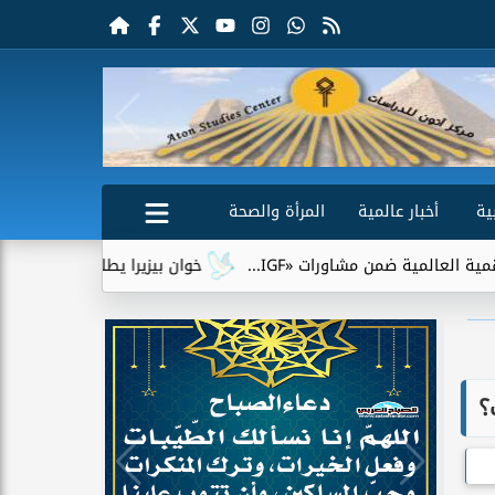
ية
أخبار عالمية
المرأة والصحة
اورات «IGF...
خوان بيزيرا يطلب الرحيل عن الزمالك.. وشباب ال