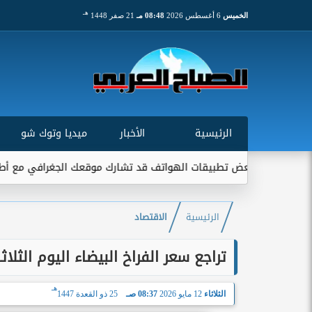
هـ
الخميس
6 أغسطس 2026
08:48 مـ
21 صفر 1448
الرئيسية
الأخبار
ميديا وتوك شو
 تطبيقات الهواتف قد تشارك موقعك الجغرافي مع أطراف خارجية...
الرئيسية
الاقتصاد
تراجع سعر الفراخ البيضاء اليوم الثلاثاء 12 مايو بمصر.. كم سجلت بعد انخفاض 5 جن
هـ
الثلاثاء
12 مايو 2026
08:37 صـ
25 ذو القعدة 1447