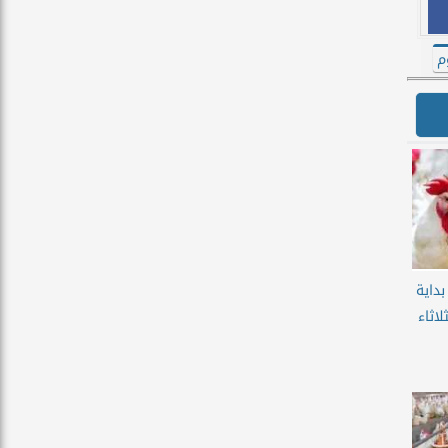
م
داية
لاثاء