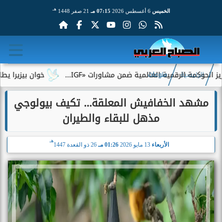
هـ
الخميس
6 أغسطس 2026
07:15 مـ
21 صفر 1448
 الرقمية العالمية ضمن مشاورات «IGF...
خوان بيزيرا يطلب الرحيل
الرئيسية
منوعات
مشهد الخفافيش المعلقة… تكيف بيولوجي
مذهل للبقاء والطيران
هـ
الأربعاء
13 مايو 2026
01:26 مـ
26 ذو القعدة 1447