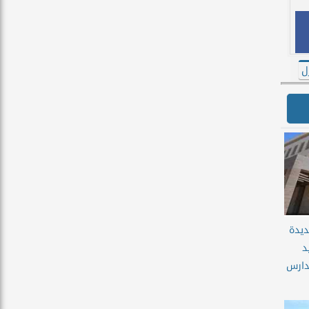
ل
ديدة
د
دارس