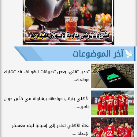
آخر الموضوعات
تحذير تقني: بعض تطبيقات الهواتف قد تشارك
موقعك...
الأهلي يترقب مواجهة برشلونة في كأس خوان
جامبر.....
بعثة الأهلي تغادر إلى إسبانيا لبدء معسكر
الإعداد.....