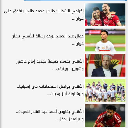
إكرامي الشحات: طاهر محمد طاهر يتفوق على
خوان...
جمال عبد الحميد يوجه رسالة للأهلي بشأن
خوان...
الأهلي يحسم حقيقة تجديد إمام عاشور
وشوبير.. ويترقب...
الأهلي يواصل استعداداته في إسبانيا..
وبرشلونة أبرز وديات...
الأهلي يفاوض أحمد عبد القادر للعودة..
وبيراميدز يدخل...