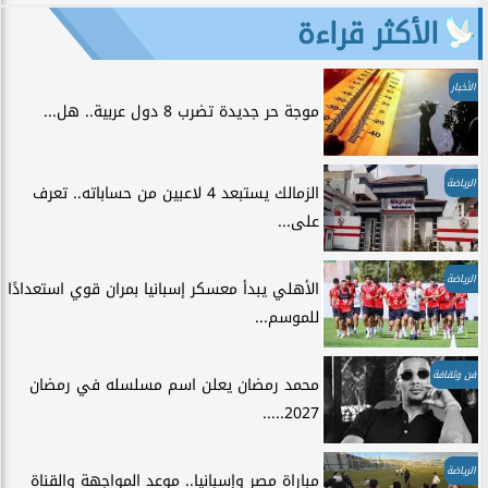
الأكثر قراءة
الأخبار
موجة حر جديدة تضرب 8 دول عربية.. هل...
الرياضة
الزمالك يستبعد 4 لاعبين من حساباته.. تعرف
على...
الرياضة
الأهلي يبدأ معسكر إسبانيا بمران قوي استعدادًا
للموسم...
فن وثقافة
محمد رمضان يعلن اسم مسلسله في رمضان
2027.....
الرياضة
مباراة مصر وإسبانيا.. موعد المواجهة والقناة