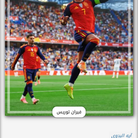
فيران توريس
آيه البدوى