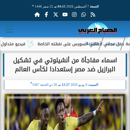
هـ
الجمعة
7 أغسطس 2026
04:15 مـ
22 صفر 1448
اني لأهالي السويس على نفقته الخاصة
فيديو متداول لسيدة مسنة أ
الرئيسية
الرياضة
اسماء مفاجأة من أنشيلوتي في تشكيل
البرازيل ضد مصر إستعدادا لكأس العالم
هـ
السبت
6 يونيو 2026
12:27 مـ
20 ذو الحجة 1447