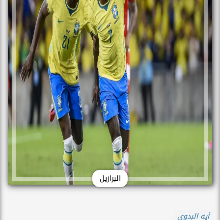
البرازيل
آيه البدوى