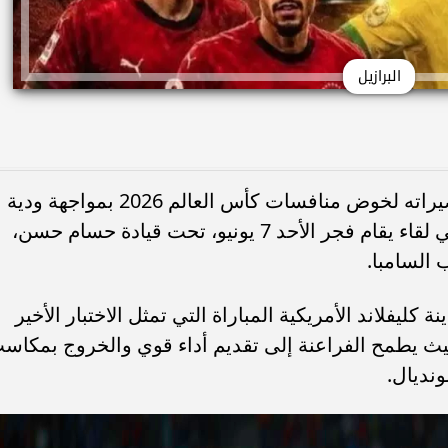
البرازيل
يختتم منتخب مصر الأول لكرة القدم تحضيراته لخوض منافسات كأس العالم 2026 بمواجهة ودية
من العيار الثقيل أمام منتخب البرازيل، في لقاء يقام فجر الأحد 7 يونيو، تحت قيادة حسام حسن،
 السامبا.
كليفلاند الأمريكية المباراة التي تمثل الاختبار الأخير
حيث يطمح الفراعنة إلى تقديم أداء قوي والخروج بمكاس
نديال.