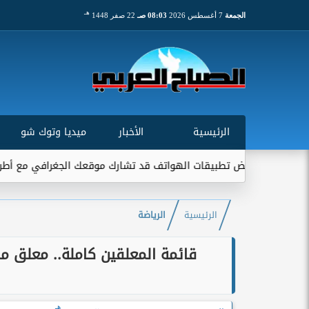
هـ
الجمعة
7 أغسطس 2026
08:03 صـ
22 صفر 1448
الرئيسية
الأخبار
ميديا وتوك شو
يقات الهواتف قد تشارك موقعك الجغرافي مع أطراف خارجية...
ات
الرئيسية
الرياضة
قائمة المعلقين كاملة.. معلق مب
هـ