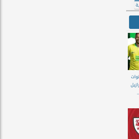
ة
نوات
ازيل
.