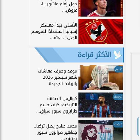
حول إمام عاشور.. لا
عروض...
الأهلي يبدأ معسكر
إسبانيا استعدادًا للموسم
الجديد.. بعثة...
الأكثر قراءة
الأخبار
موعد وصرف معاشات
شهر سبتمبر 2026
بالزيادة الجديدة
الرياضة
كواليس الصفقة
التاريخية: كيف حسم
طرابزون سبور سباق...
الرياضة
محمد صلاح يصل تركيا..
جماهير طرابزون سبور
تحتشد...