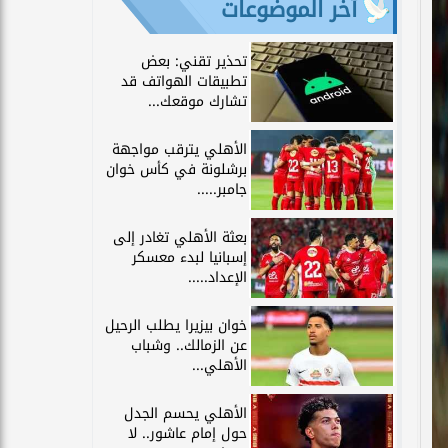
آخر الموضوعات
تحذير تقني: بعض
تطبيقات الهواتف قد
تشارك موقعك...
الأهلي يترقب مواجهة
برشلونة في كأس خوان
جامبر.....
بعثة الأهلي تغادر إلى
إسبانيا لبدء معسكر
الإعداد.....
خوان بيزيرا يطلب الرحيل
عن الزمالك.. وشباب
الأهلي...
الأهلي يحسم الجدل
حول إمام عاشور.. لا