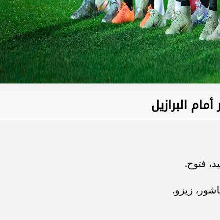
مام البرازيل
د، فتوح.
شور، زيزو.