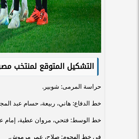
التشكيل المتوقع لمنتخب مصر أ
حراسة المرمى: شوبير.
خط الدفاع: هاني، ربيعة، حسام عبد المجي
خط الوسط: فتحي، مروان عطية، إمام عا
في خط الهجوم: صلاح، عمر مرموش.