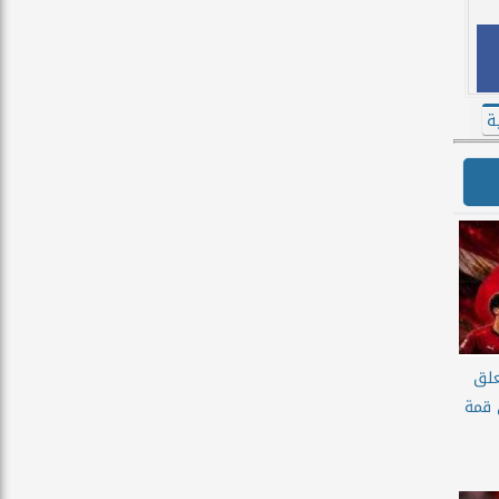
ة
علق
 قمة