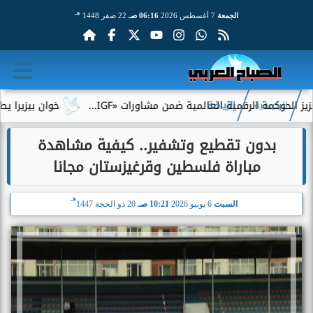
هـ
الجمعة
7 أغسطس 2026
06:16 صـ
22 صفر 1448
الرقمية العالمية ضمن مشاورات «IGF...
خوان بيزيرا يطلب الرحيل 
الرئيسية
الرياضة
بدون تقطيع وتشفير.. كيفية مشاهدة
مباراة فلسطين وقرغيزستان مجانا
هـ
السبت
6 يونيو 2026
10:21 صـ
20 ذو الحجة 1447