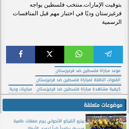
بتوقيت الإمارات.منتخب فلسطين يواجه
قرغيزستان وديًا في اختبار مهم قبل المنافسات
الرسمية
موعد مباراة فلسطين ضد قرغيزستان
القنوات الناقلة لمباراة فلسطين ضد قرغيزستان
كيفية مشاهدة مباراة فلسطين ضد قرغيزستان
مباريات ودية
موضوعات متعلقة
بيترو أتلتيكو الأنجولي يبرم صفقات عالمية
ويسطر برنامجاً نارياً لدوري الأبطال