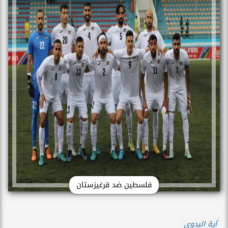
فلسطين ضد قرغيزستان
آية البدوي