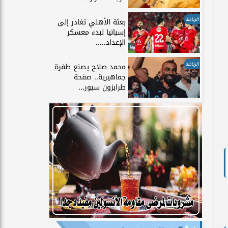
الرياضة
بعثة الأهلي تغادر إلى
إسبانيا لبدء معسكر
الإعداد.....
الرياضة
محمد صلاح يصنع طفرة
جماهيرية.. صفحة
طرابزون سبور...