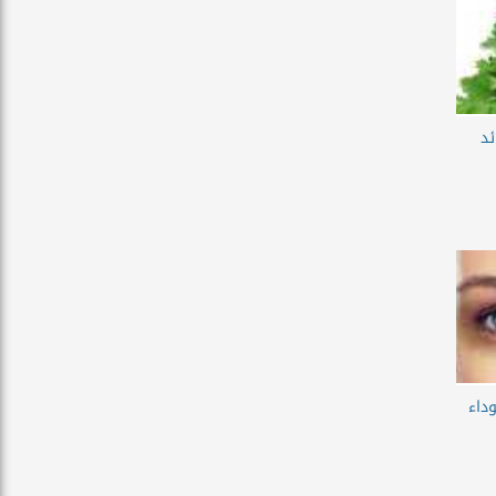
ئد
داء