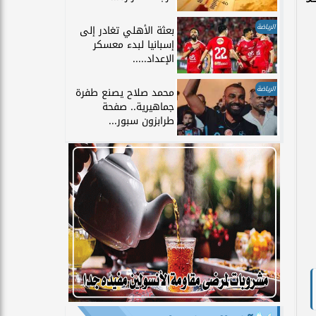
الرياضة
بعثة الأهلي تغادر إلى
إسبانيا لبدء معسكر
الإعداد.....
الرياضة
محمد صلاح يصنع طفرة
جماهيرية.. صفحة
طرابزون سبور...