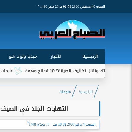
هـ
السبت
8 أغسطس 2026
02:56 مـ
23 صفر 1448
الرئيسية
الأخبار
ميديا وتوك شو
 تكاليف الصيانة؟ 10 نصائح مهمة
علامات تخبرك بأن سيارت
الرئيسية
منوعات
التهابات الجلد في الصيف:
هـ
السبت
4 يوليو 2026
10:32 صـ
18 محرّم 1448