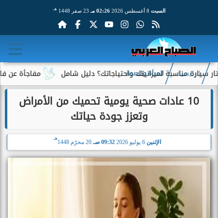
هـ
السبت
8 أغسطس 2026
02:26 مـ
23 صفر 1448
مناسبة لميزانيتك واحتياجاتك؟ دليل شامل
مفاجأة عن فاتورة الكهر
الرئيسية
المرأة والصحة
10 عادات صحية يومية تحميك من الأمراض
وتعزز جودة حياتك
هـ
الإثنين
6 يوليو 2026
09:32 صـ
20 محرّم 1448