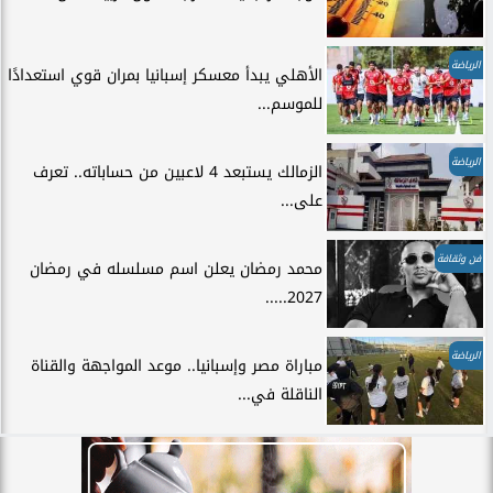
الرياضة
الأهلي يبدأ معسكر إسبانيا بمران قوي استعدادًا
للموسم...
الرياضة
الزمالك يستبعد 4 لاعبين من حساباته.. تعرف
على...
فن وثقافة
محمد رمضان يعلن اسم مسلسله في رمضان
2027.....
الرياضة
مباراة مصر وإسبانيا.. موعد المواجهة والقناة
الناقلة في...