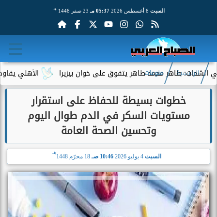
هـ
السبت
8 أغسطس 2026
05:37 مـ
23 صفر 1448
 طاهر محمد طاهر يتفوق على خوان بيزيرا
الأهلي يفاوض أحمد عبد 
الرئيسية
منوعات
خطوات بسيطة للحفاظ على استقرار
مستويات السكر في الدم طوال اليوم
وتحسين الصحة العامة
هـ
السبت
4 يوليو 2026
10:46 صـ
18 محرّم 1448