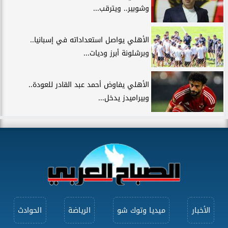
وشوبير.. ويترقب...
الأهلي يواصل استعداداته في إسبانيا..
وبرشلونة أبرز وديات...
الأهلي يفاوض أحمد عبد القادر للعودة..
وبيراميدز يدخل...
الأخبار
ميديا وتوك شو
الرياضة
الحوادث