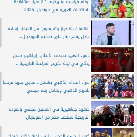
أرقام قياسية وتاريخية: 2.1 مليار مشاهدة
للمنتخبات العربية في مونديال 2026
اتهامات بالانحياز و”مرسوم” من الفيفا.. إسلام
عادل يفتح النار على تحكيم المونديال...
دموع العميد تخطف الأنظار.. إبراهيم حسن
يبكي في ليلة تكريم الفراعنة التاريخية...
صراع الحذاء الذهبي يشتعل.. مبابي يقود فرنسا
للمربع الذهبي ويعادل رقم ميسي
حشود جماهيرية في العلمين تحتفي بالعودة
التاريخية لمنتخب مصر من المونديال
كولينا يحسم الجدل.. رئيس لجنة حكام ”فيفا”