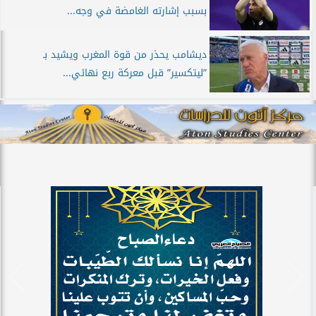
بسبب إشارته الغامضة في وجه...
ديشامب يحذر من قوة المغرب ويشيد بـ
”ليتكسير” قبل معركة ربع نهائي...