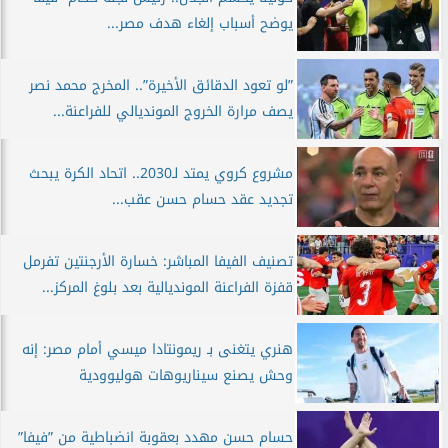
يوضح أسباب إلغاء هدف مصر...
”لو تعود الدقائق الأخيرة”.. المخرج محمد نصر
يصف مرارة الخروج المونديالي للفراعنة...
مشروع كروي يمتد لـ2030.. اتحاد الكرة يبحث
تجديد عقد حسام حسن عقب...
تصنيف الفيفا المباشر: خسارة الأرجنتين تفرمل
قفزة الفراعنة المونديالية بعد بلوغ المركز...
هنري يتغنى بـ ريمونتادا ميسي أمام مصر: إنه
وحش يصنع سيناريوهات هوليوودية
حسام حسن مهدد بعقوبة انضباطية من ”فيفا”