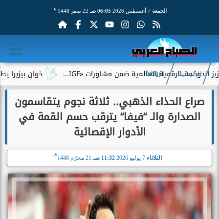
هـ
الجمعة
7 أغسطس 2026
06:05 صـ
22 صفر 1448
 الرقمية العالمية ضمن مشاورات «IGF...
خوان بيزيرا يطلب الرحيل
الرئيسية
الرياضة
صراع الحذاء الذهبي.. ثلاثة نجوم يتقاسمون
الصدارة والـ ”فيفا” يترقب حسم القمة في
الأدوار الإقصائية
هـ
الثلاثاء
7 يوليو 2026
11:32 صـ
21 محرّم 1448