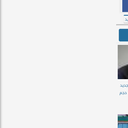
د
جديد
 حجم