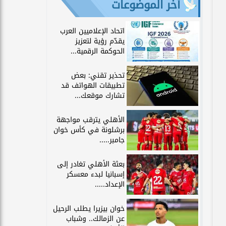
آخر الموضوعات
اتحاد الإعلاميين العرب
يقدّم رؤية لتعزيز
الحوكمة الرقمية...
تحذير تقني: بعض
تطبيقات الهواتف قد
تشارك موقعك...
الأهلي يترقب مواجهة
برشلونة في كأس خوان
جامبر.....
بعثة الأهلي تغادر إلى
إسبانيا لبدء معسكر
الإعداد.....
خوان بيزيرا يطلب الرحيل
عن الزمالك.. وشباب