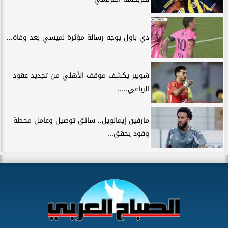
دي باول يوجه رسالة مؤثرة لميسي بعد وفاة...
شوبير يكشف موقف الأهلي من تجديد عقود
الرباعي.....
مارفين إيمانويل.. سائق توصيل وعامل محطة
وقود يحقق...