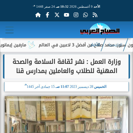
هـ
الأحد
9 أغسطس 2026
10:32 صـ
24 صفر 1448
لاح من أفضل 3 لاعبين في العالم
مارفين إيمانويل.. سا
الرئيسية
الأخبار
وزارة العمل : نشر ثقافة السلامة والصحة
المهنية للطلاب والعاملين بمدارس قنا
هـ
الخميس
28 ديسمبر 2023
11:07 صـ
15 جمادى آخر 1445