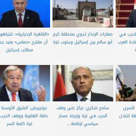
 الحرب في
صفارات الإنذار تدوي بمنطقة كرم
«القاهرة الإخبارية»: نتنياهو
ادة العرب
أبو سالم بين إسرائيل وجنوب غزة
أن مقترح «حماس» بعيد جد
مطالب إسرائيل
لأسرى
سامح شكري: نركز على وقف
جوتيريش: الشرق الأوسط 
ة لتبادل
الحرب في غزة وإيجاد مسار
حافة الهاوية ووقف الحرب
سياسي لإقامة...
غزة كلمة السر