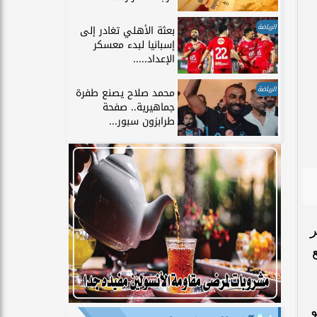
الرياضة
بعثة الأهلي تغادر إلى
إسبانيا لبدء معسكر
الإعداد.....
الرياضة
محمد صلاح يصنع طفرة
جماهيرية.. صفحة
طرابزون سبور...
ر
و