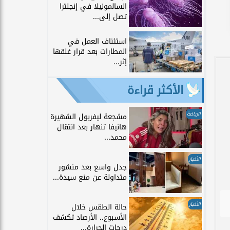
السالمونيلا في إنجلترا
تصل إلى...
استئناف العمل في
المطارات بعد قرار غلقها
إثر...
الأكثر قراءة
الرياضة
مشجعة ليفربول الشهيرة
هانيفا تنهار بعد انتقال
محمد...
الأخبار
جدل واسع بعد منشور
متداولة عن منع سيدة...
الأخبار
حالة الطقس خلال
الأسبوع.. الأرصاد تكشف
درجات الحرارة...