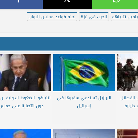
يامين نتنياهو
الحرب في غزة
لجنة قواعد مجلس النواب
 الفصائل
البرازيل تستدعي سفيرها في
نتنياهو: الضغوط الدولية لن
سطينية
إسرائيل
دون انتصارنا على حماس 