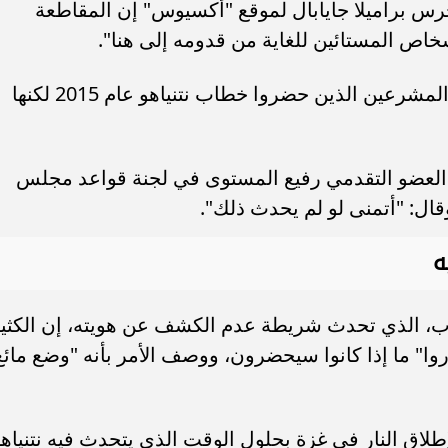
رس براميلا جايابال لموقع "أكسيوس" إن المقاطعة
خاص المستائين للغاية من قدومه إلى هنا".
وقالت جايابال إنها تحدثت مع العديد من المشرعين الذين حضروا خطاب نتنياهو عام 2015 لكنها
 العضو التقدمي رفيع المستوى في لجنة قواعد مجلس
ال: "أتمنى لو لم يحدث ذلك".
ه
ب، الذي تحدث شريطة عدم الكشف عن هويته، إن الكثي
وا" ما إذا كانوا سيحضرون، ووصف الأمر بأنه "وضع مائع
لاق النار في غزة بحلول الوقت الذي يتحدث فيه نتنياه