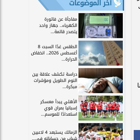
آخر الموضوعات
ب
مفاجأة عن فاتورة
الكهرباء.. جهاز واحد
يتصدر قائمة...
الطقس غدًا السبت 8
أغسطس 2026.. انخفاض
الحرارة...
دراسة تكشف علاقة بين
النوم الطويل ومؤشرات
ا
مبكرة...
الأهلي يبدأ معسكر
إسبانيا بمران قوي
استعدادًا للموسم...
الزمالك يستبعد 4 لاعبين
شباب من حساباته في...