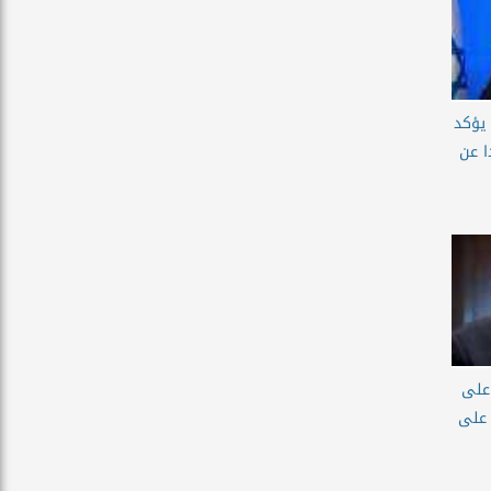
 يؤكد
ا عن
على
 على