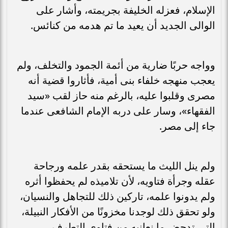
الإسلام، فعزله الخليفة بجريمته، وأشار على
الوالى الجديد أن يعيد ما تم هدمه من كنائس.
وواجه حربًا ضارية من أئمة الجمود والتخلف، ولم
يعجب منهجه خلفاء بنى أمية، فأثاروا قضية أنه
مصرى وقلبوا عليه، بالرغم منه حاز لقب «سيد
الفقهاء»، وسار على دربه الإمام الشافعى عندما
جاء إلى مصر.
ولم ينل الليث ما يستحقه بقدر علمه ورجاحة
عقله وجرأة فتاويه، لأن تلاميذه لم يحفظوا أثره
ولم يدونوا علمه، تاركين ذلك للتجاهل والنسيان،
ولو تحقق ذلك لوجدنا مخزونًا من الأفكار النبيلة،
التى تدحض ما نعانيه من فتاوى التطرف.