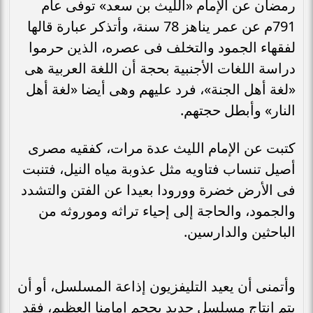
رمضان عن الإمام «الليث بن سعد» توفى عام
791م عن عمر يناهز 78 سنة، وأتذكر عبارة قالها
لفقهاء الجمود والتخلف فى عصره، الذين حرموا
دراسة اللغات الأجنبية بحجة أن اللغة العربية هى
«لغة أهل الجنة»، فرد عليهم وهى أيضا «لغة أهل
النار» وأبطل حجتهم.
كتبت عن الإمام الليث عدة مرات، كفقيه مصرى
أصيل تنساب فتاويه مثل عذوبة مياه النيل، فتنبت
فى الأرض خضرة وورودا بعيدا عن الفتن والتشدد
والجمود، والحاجة إلى إحياء تراثه وموروثه من
الباحثين والدارسين.
وأتمنى أن يعيد التليفزيون إذاعة المسلسل، أو أن
يتم إنتاج مسلسل جديد بحجم إمامنا العظيم، فقد