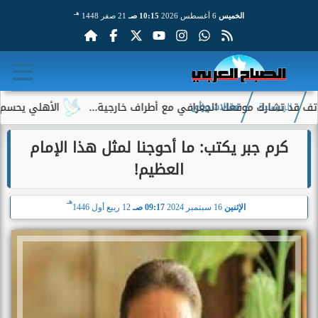
هـ
الخميس
6 أغسطس 2026
10:15 صـ
21 صفر 1448
ارك موقعك الجغرافي مع أطراف خارجية...
الأهلي يحسم الجدل حول
الرئيسية
مقالات ورأى
كرم جبر يكتب: ما أحوجنا لمثل هذا الإمام
العظيم!
هـ
الإثنين
16 سبتمبر 2024
09:17 صـ
12 ربيع أول 1446