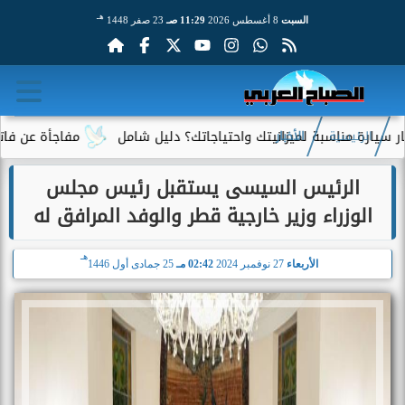
هـ
السبت
8 أغسطس 2026
11:29 صـ
23 صفر 1448
مناسبة لميزانيتك واحتياجاتك؟ دليل شامل
مفاجأة عن فاتورة الكهر
الرئيسية
الأخبار
الرئيس السيسى يستقبل رئيس مجلس
الوزراء وزير خارجية قطر والوفد المرافق له
هـ
الأربعاء
27 نوفمبر 2024
02:42 مـ
25 جمادى أول 1446