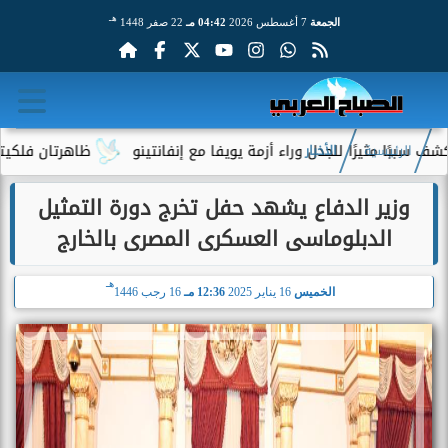
هـ
الجمعة
7 أغسطس 2026
04:42 مـ
22 صفر 1448
مثيرًا للجدل وراء أزمة يويفا مع إنفانتينو
ظاهرتان فلكيتان نادرت
الرئيسية
الأخبار
وزير الدفاع يشهد حفل تخرج دورة التمثيل
الدبلوماسى العسكرى المصرى بالخارج
هـ
الخميس
16 يناير 2025
12:36 مـ
16 رجب 1446