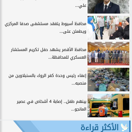
علي...
محافظ أسيوط يتفقد مستشفى صدفا المركزي
ويطمئن على...
محافظ الأقصر يشهد حفل تكريم المستشار
العسكري للمحافظة...
إعفاء رئيس وحدة كفر الروك بالسنبلاوين من
منصبه...
بينهم طفل.. إصابة 4 أشخاص في عصير
المانجو...
الأكثر قراءة