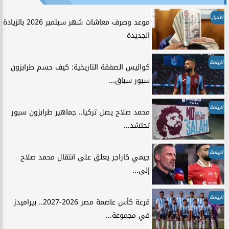
الأخبار
موعد وصرف معاشات شهر سبتمبر 2026 بالزيادة
الجديدة
الرياضة
كواليس الصفقة التاريخية: كيف حسم طرابزون
سبور سباق...
الرياضة
محمد صلاح يصل تركيا.. جماهير طرابزون سبور
تحتشد...
الرياضة
جيمي كاراجر يعلق على انتقال محمد صلاح
إلى...
الرياضة
قرعة كأس عاصمة مصر 2026-2027.. بيراميدز
في مجموعة...