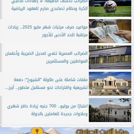
الضرائب تكشف الحقيقة: لا إعفاءات للاعبي
الكرة ونظام تصاعدي صارم للعقود الرياضية
مواعيد صرف مرتبات شهر مايو 2025.. زيادات
مرتقبة للحد الأدنى للأجور
الضرائب المصرية تنفي تعديل الضريبة وتُطمئن
المواطنين والمستثمرين
ملفات شاملة على طاولة ”الشيوخ”: دفعة
تشريعية واقتراحات نحو مستقبل متطور.. أبرز...
اعتبارًا من يوليو.. 700 جنيه زيادة حافز شهري
وعلاوات جديدة للعاملين بالدولة