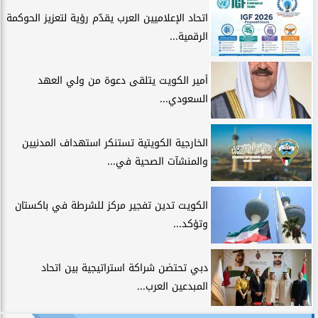
اتحاد الإعلاميين العرب يقدّم رؤية لتعزيز الحوكمة
الرقمية...
أمير الكويت يتلقى دعوة من ولي العهد
السعودي...
الخارجية الكويتية تستنكر استهداف المدنيين
والمنشآت الصحية في...
الكويت تدين تفجير مركز للشرطة في باكستان
وتؤكد...
دبي تحتضن شراكة استراتيجية بين اتحاد
المبدعين العرب...