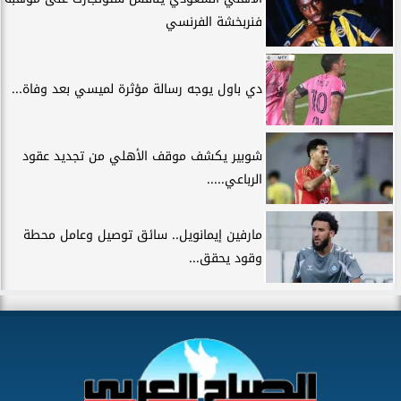
فنربخشة الفرنسي
دي باول يوجه رسالة مؤثرة لميسي بعد وفاة...
شوبير يكشف موقف الأهلي من تجديد عقود
الرباعي.....
مارفين إيمانويل.. سائق توصيل وعامل محطة
وقود يحقق...