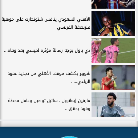
الأهلي السعودي ينافس شتوتجارت على موهبة
فنربخشة الفرنسي
دي باول يوجه رسالة مؤثرة لميسي بعد وفاة...
شوبير يكشف موقف الأهلي من تجديد عقود
الرباعي.....
مارفين إيمانويل.. سائق توصيل وعامل محطة
وقود يحقق...