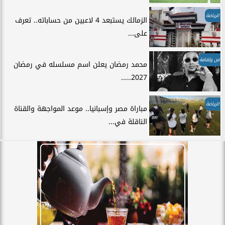
الرياضة
الزمالك يستبعد 4 لاعبين من حساباته.. تعرف
على...
فن وثقافة
محمد رمضان يعلن اسم مسلسله في رمضان
2027.....
الرياضة
مباراة مصر وإسبانيا.. موعد المواجهة والقناة
الناقلة في...