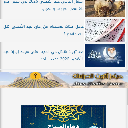
أسعار أضاحي عيد الأضحى 2026 في مصر.. كم
بلغ سعر الخروف والعجل...
عاجل: فئات مستثناة من إجازة عيد الأضحى..هل
أنت منهم ؟
بعد ثبوت هلال ذي الحجة..متى موعد إجازة عيد
الأضحى 2026 وعدد أيامها