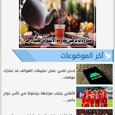
آخر الموضوعات
تحذير تقني: بعض تطبيقات الهواتف قد تشارك
موقعك...
الأهلي يترقب مواجهة برشلونة في كأس خوان
جامبر.....