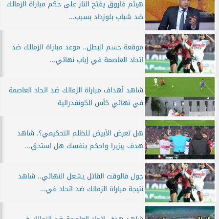
هيثم فاروق يفتح النار على حكم مباراة الزمالك
ضد شباب بلوزداد بسبب...
موقعة حسم البطل.. موعد مباراة الزمالك ضد
اتحاد العاصمة في إياب نهائي...
شاهد أهداف مباراة الزمالك ضد اتحاد العاصمة
في نهائي كأس الكونفدرالية
هل تعرض الأبيض للظلم التحكيمي؟. شاهد
هدف بيزيرا واحكم بنفسك هل استحق...
جول فالوقت القاتل يشعل النهائي.. شاهد
نتيجة مباراة الزمالك ضد اتحاد في...