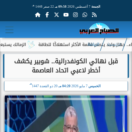
هـ
الجمعة
7 أغسطس 2026
09:58 مـ
22 صفر 1448
د يتصدر قائمة الأكثر استهلاكًا للطاقة
الزمالك يستبعد 4 لاعبين شباب من حساباته في الموسم الجديد
الرئيسية
الرياضة
قبل نهائي الكونفدرالية.. شوبير يكشف
أخطر لاعبي اتحاد العاصمة
هـ
الخميس
7 مايو 2026
04:20 مـ
20 ذو القعدة 1447