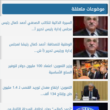
موضوعات متعلقة
السيرة الذاتية للكاتب الصحفي أحمد كمال رئيس
مجلس إدارة رئيس تحرير أ...
الوطنية للصحافة: أحمد كمال رئيسًا لمجلس
إدارة ورئيس تحرير (أ ش...
وزير التموين: اعتماد 100 مليون دولار لتوفير
السلع الأساسية
التموين: ارتفاع معدل توريد القصب لـ 1.4 مليون
طن وإنتاج 134 ألف...
“أحمد كمالي” يعلن إطلاق المرحلة الثانية من