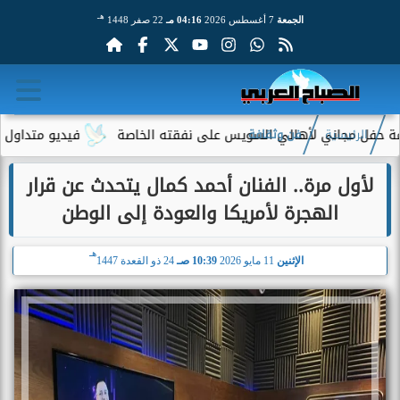
هـ
الجمعة
7 أغسطس 2026
04:16 مـ
22 صفر 1448
ني لأهالي السويس على نفقته الخاصة
فيديو متداول لسيدة مسنة أم
الرئيسية
فن وثقافة
لأول مرة.. الفنان أحمد كمال يتحدث عن قرار
الهجرة لأمريكا والعودة إلى الوطن
هـ
الإثنين
11 مايو 2026
10:39 صـ
24 ذو القعدة 1447