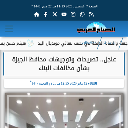
هـ
الجمعة
7 أغسطس 2026
11:13 صـ
22 صفر 1448
اة الناقلة في نصف نهائي مونديال اليد
هيثم حسن يقترب من الانت
الرئيسية
محافظات
عاجل.. تصريحات وتوجيهات محافظ الجيزة
بشأن مخالفات البناء
هـ
الثلاثاء
12 مايو 2026
12:55 مـ
25 ذو القعدة 1447