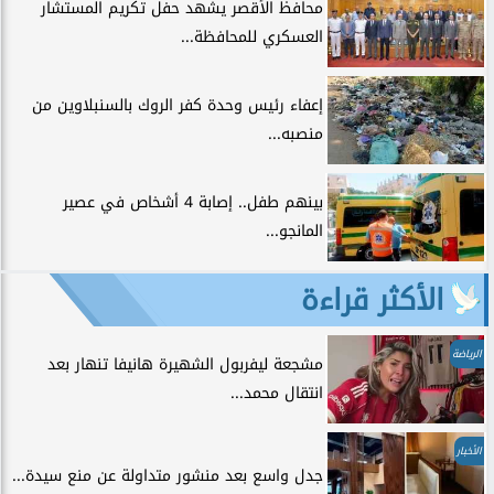
محافظ الأقصر يشهد حفل تكريم المستشار
العسكري للمحافظة...
إعفاء رئيس وحدة كفر الروك بالسنبلاوين من
منصبه...
بينهم طفل.. إصابة 4 أشخاص في عصير
المانجو...
الأكثر قراءة
الرياضة
مشجعة ليفربول الشهيرة هانيفا تنهار بعد
انتقال محمد...
الأخبار
جدل واسع بعد منشور متداولة عن منع سيدة...