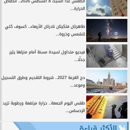
الطقس غدًا السبت 8 أغسطس 2026.. انخفاض
الحرارة...
ظاهرتان فلكيتان نادرتان الأربعاء.. كسوف كلي
للشمس وذروة...
فيديو متداول لسيدة مسنة أمام منزلها يثير
جدلًا...
حج القرعة 2027.. شروط التقديم وطرق التسجيل
وموعد...
طقس اليوم الجمعة.. حرارة مرتفعة ورطوبة تزيد
الإحساس...
الأكثر قراءة