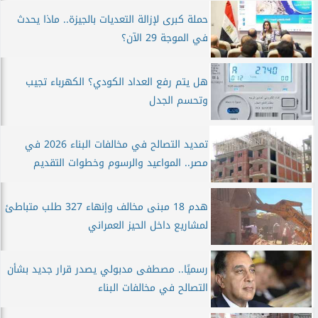
حملة كبرى لإزالة التعديات بالجيزة.. ماذا يحدث
في الموجة 29 الآن؟
هل يتم رفع العداد الكودي؟ الكهرباء تجيب
وتحسم الجدل
تمديد التصالح في مخالفات البناء 2026 في
مصر.. المواعيد والرسوم وخطوات التقديم
هدم 18 مبنى مخالف وإنهاء 327 طلب متباطئ
لمشاريع داخل الحيز العمراني
رسميًا.. مصطفى مدبولي يصدر قرار جديد بشأن
التصالح في مخالفات البناء