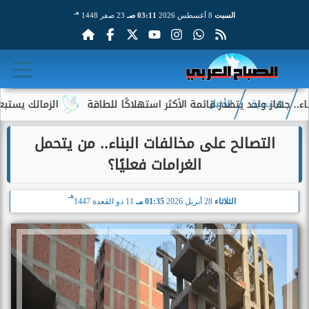
هـ
السبت
8 أغسطس 2026
03:11 صـ
23 صفر 1448
 واحد يتصدر قائمة الأكثر استهلاكًا للطاقة
الزمالك يستبعد 4 لاعبين شباب من حساباته في الموسم الجديد
الرئيسية
الأخبار
التصالح على مخالفات البناء.. من يتحمل
الغرامات فعليًا؟
هـ
الثلاثاء
28 أبريل 2026
01:35 مـ
11 ذو القعدة 1447