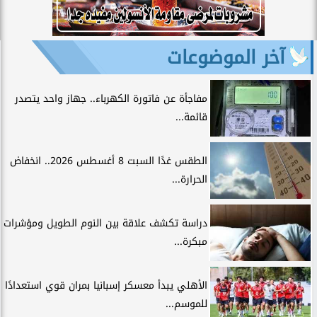
آخر الموضوعات
مفاجأة عن فاتورة الكهرباء.. جهاز واحد يتصدر
قائمة...
الطقس غدًا السبت 8 أغسطس 2026.. انخفاض
الحرارة...
دراسة تكشف علاقة بين النوم الطويل ومؤشرات
مبكرة...
الأهلي يبدأ معسكر إسبانيا بمران قوي استعدادًا
للموسم...