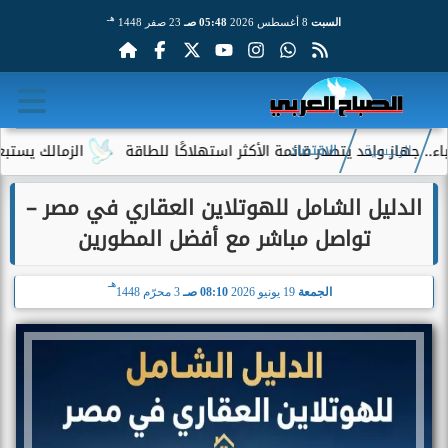
هـ
السبت
8 أغسطس 2026
05:48 صـ
23 صفر 1448
 واحد يتصدر قائمة الأكثر استهلاكًا للطاقة
الزمالك يستبعد 4 لاعبين شباب من حساباته في الموسم الجديد
الرئيسية
الاقتصاد
الدليل الشامل للهوتلاين العقاري في مصر –
تواصل مباشر مع أفضل المطورين
هـ
الجمعة
19 يونيو 2026
08:10 صـ
3 محرّم 1448