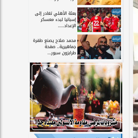
الرياضة
بعثة الأهلي تغادر إلى
إسبانيا لبدء معسكر
الإعداد.....
الرياضة
محمد صلاح يصنع طفرة
جماهيرية.. صفحة
طرابزون سبور...