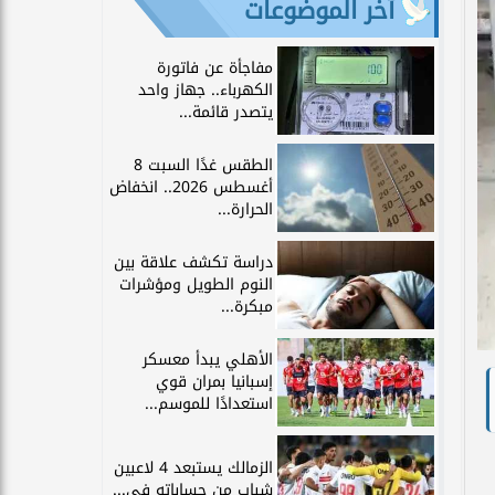
آخر الموضوعات
مفاجأة عن فاتورة
الكهرباء.. جهاز واحد
يتصدر قائمة...
الطقس غدًا السبت 8
أغسطس 2026.. انخفاض
الحرارة...
دراسة تكشف علاقة بين
النوم الطويل ومؤشرات
مبكرة...
الأهلي يبدأ معسكر
إسبانيا بمران قوي
استعدادًا للموسم...
الزمالك يستبعد 4 لاعبين
شباب من حساباته في...