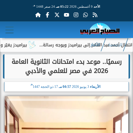
هـ
الأحد
9 أغسطس 2026
05:22 صـ
24 صفر 1448
 عبد القادر إلى بيراميدز ويوجه رسالة...
بيراميدز يغيّر وجهته 
الرئيسية
الأخبار
رسميًا.. موعد بدء امتحانات الثانوية العامة
2026 في مصر للعلمي والأدبي
هـ
الأربعاء
3 يونيو 2026
04:57 مـ
17 ذو الحجة 1447