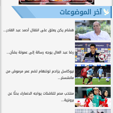
آخر الموضوعات
هشام يكن يعلق على انتقال أحمد عبد القادر...
رضا عبد العال يوجه رسالة إلى عموتة بشأن...
نيوكاسل يزاحم توتنهام لضم عمر مرموش من
مانشستر...
منتخب مصر للناشئات يواجه الدنمارك بحثًا عن
برونزية...