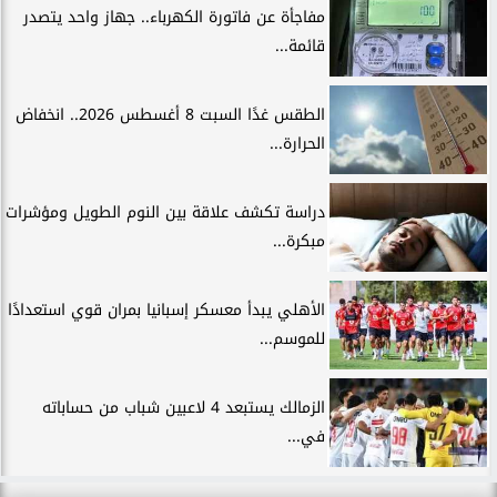
مفاجأة عن فاتورة الكهرباء.. جهاز واحد يتصدر
قائمة...
الطقس غدًا السبت 8 أغسطس 2026.. انخفاض
الحرارة...
دراسة تكشف علاقة بين النوم الطويل ومؤشرات
مبكرة...
الأهلي يبدأ معسكر إسبانيا بمران قوي استعدادًا
للموسم...
الزمالك يستبعد 4 لاعبين شباب من حساباته
في...