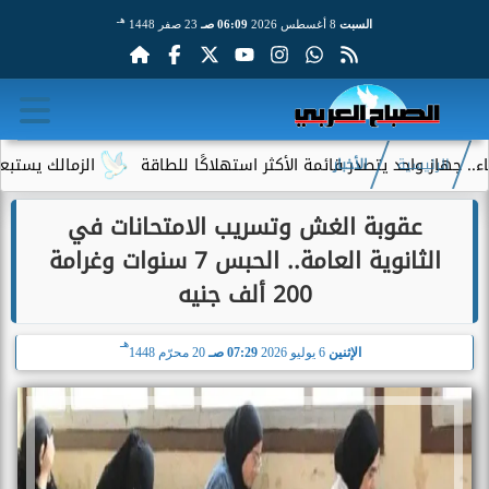
هـ
السبت
8 أغسطس 2026
06:09 صـ
23 صفر 1448
احد يتصدر قائمة الأكثر استهلاكًا للطاقة
الزمالك يستبعد 4 لاعبين شباب من حساباته في الموسم الجديد
الرئيسية
الأخبار
عقوبة الغش وتسريب الامتحانات في
الثانوية العامة.. الحبس 7 سنوات وغرامة
200 ألف جنيه
هـ
الإثنين
6 يوليو 2026
07:29 صـ
20 محرّم 1448