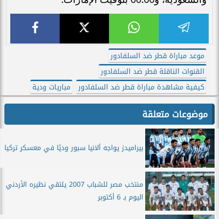
موعد مباراة قطر ضد السلفادور
القنوات الناقلة قطر ضد السلفادور
كيفية مشاهدة مباراة قطر ضد السلفادور
مباريات ودية
موضوعات متعلقة
بيراميدز يواجه ألانيا سبور وديًا في معسكر تركيا
منتخب مصر للشباب 2007 يلتقي نظيره الأردني
اليوم بـ 6 أكتوبر