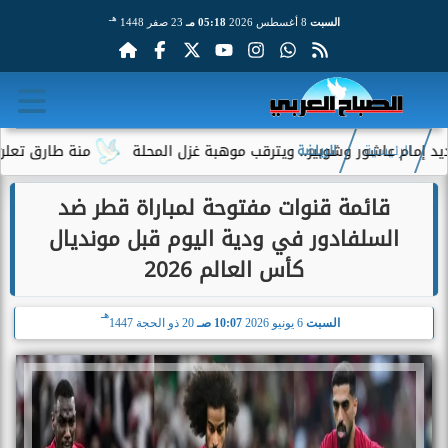
هـ
السبت
8 أغسطس 2026
05:18 مـ
23 صفر 1448
ور وشوبير.. ويترقب موهبة غزل المحلة
منة طارق تعلن رحيلها عن
الرئيسية
الرياضة
قائمة قنوات مفتوحة لمباراة قطر ضد
السلفادور في ودية اليوم قبل مونديال
كأس العالم 2026
هـ
السبت
6 يونيو 2026
10:07 صـ
20 ذو الحجة 1447