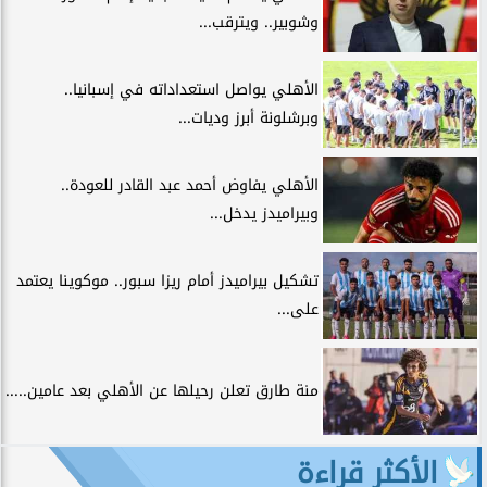
وشوبير.. ويترقب...
الأهلي يواصل استعداداته في إسبانيا..
وبرشلونة أبرز وديات...
الأهلي يفاوض أحمد عبد القادر للعودة..
وبيراميدز يدخل...
تشكيل بيراميدز أمام ريزا سبور.. موكوينا يعتمد
على...
منة طارق تعلن رحيلها عن الأهلي بعد عامين.....
الأكثر قراءة