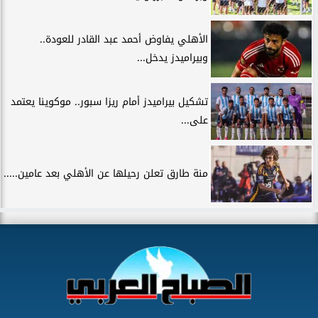
الأهلي يفاوض أحمد عبد القادر للعودة..
وبيراميدز يدخل...
تشكيل بيراميدز أمام ريزا سبور.. موكوينا يعتمد
على...
منة طارق تعلن رحيلها عن الأهلي بعد عامين.....