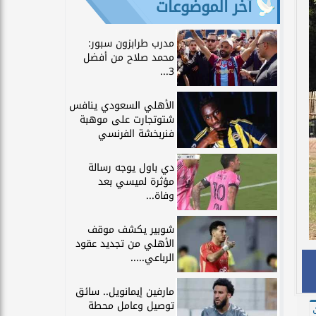
آخر الموضوعات
مدرب طرابزون سبور:
محمد صلاح من أفضل
3...
الأهلي السعودي ينافس
شتوتجارت على موهبة
فنربخشة الفرنسي
دي باول يوجه رسالة
مؤثرة لميسي بعد
وفاة...
شوبير يكشف موقف
الأهلي من تجديد عقود
الرباعي.....
مارفين إيمانويل.. سائق
توصيل وعامل محطة