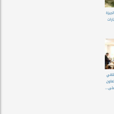
جيزة
ارات
لتقي
عاون
لى...