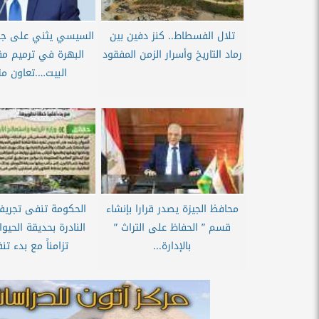
تلال الفسطاط.. كنز دفين بين
السيسي يثني على جه
رماد التاريخ وأسرار الزمن المفقود
البهرة في ترميم مق
البيت….تعاون مثم
محافظ الجيزة يصدر قرارا بإنشاء
الحكومة تنفى تجريف
قسم ” الحفاظ على التراث ”
النادرة بحديقة الحيوا
بالإدارة...
تزامناً مع بدء تنف