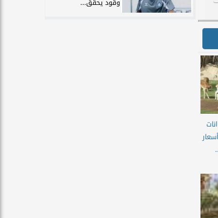
وقود يحقق...
نات
أسعار
.