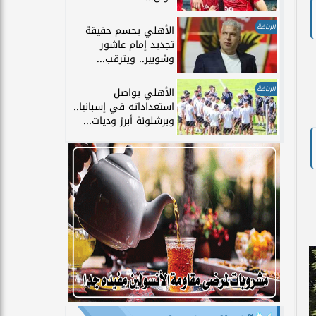
الرياضة
الأهلي يحسم حقيقة
تجديد إمام عاشور
وشوبير.. ويترقب...
الرياضة
الأهلي يواصل
استعداداته في إسبانيا..
وبرشلونة أبرز وديات...