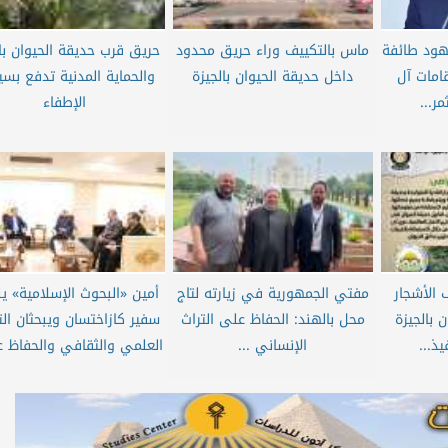
ود طائفة
ماس بالتكييف وراء حريق محدود
حريق قرب حديقة الحيوان بال
امات آل
داخل حديقة الحيوان بالجيزة
والحماية المدنية تدفع بسي
ر...
الإطفاء
 الأشجار
مفتي الجمهورية في زيارته لتاج
أمين «البحوث الإسلامية» ي
ن بالجيزة
محل بالهند: الحفاظ على التراث
سفير كازاختسان ويبحثان الت
يذ...
الإنساني ...
العلمي والثقافي والحفاظ ع