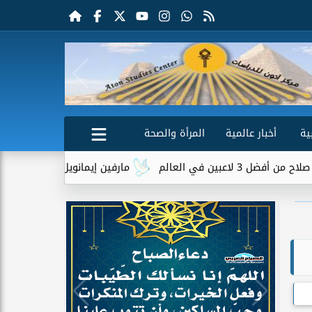
ية
أخبار عالمية
المرأة والصحة
لم
مارفين إيمانويل.. سائق توصيل وعامل محطة