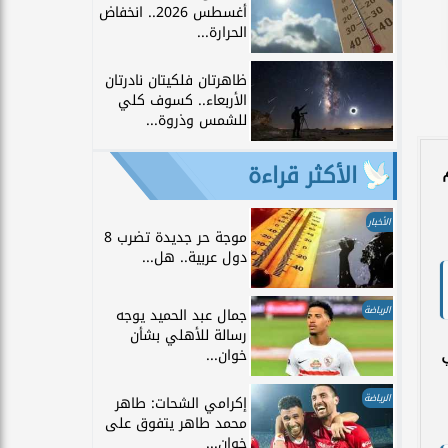
أغسطس 2026.. انخفاض
الحرارة...
ظاهرتان فلكيتان نادرتان
الأربعاء.. كسوف كلي
للشمس وذروة...
الأكثر قراءة
الأخبار
موجة حر جديدة تضرب 8
دول عربية.. هل...
الرياضة
جمال عبد الحميد يوجه
رسالة للأهلي بشأن
خوان...
الرياضة
إكرامي الشحات: طاهر
محمد طاهر يتفوق على
خوان...