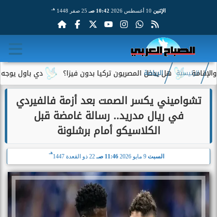
هـ
الإثنين
10 أغسطس 2026
10:42 صـ
25 صفر 1448
هل يدخل المصريون تركيا بدون فيزا؟
دي باول يوجه رسالة مؤث
الرئيسية
الرياضة
تشواميني يكسر الصمت بعد أزمة فالفيردي
في ريال مدريد.. رسالة غامضة قبل
الكلاسيكو أمام برشلونة
هـ
السبت
9 مايو 2026
11:46 صـ
22 ذو القعدة 1447