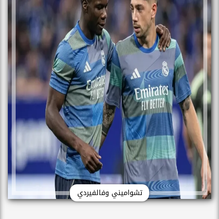
تشواميني وفالفيردي