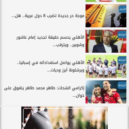
الأخبار
موجة حر جديدة تضرب 8 دول عربية.. هل...
الرياضة
الأهلي يحسم حقيقة تجديد إمام عاشور
وشوبير.. ويترقب...
الرياضة
الأهلي يواصل استعداداته في إسبانيا..
وبرشلونة أبرز وديات...
الرياضة
إكرامي الشحات: طاهر محمد طاهر يتفوق على
خوان...