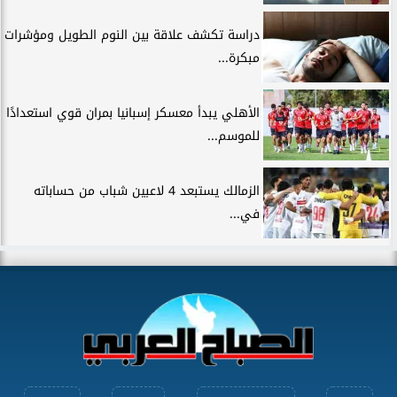
دراسة تكشف علاقة بين النوم الطويل ومؤشرات
مبكرة...
الأهلي يبدأ معسكر إسبانيا بمران قوي استعدادًا
للموسم...
الزمالك يستبعد 4 لاعبين شباب من حساباته
في...