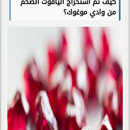
كيف تم استخراج الياقوت الضخم
من وادي موغوك؟