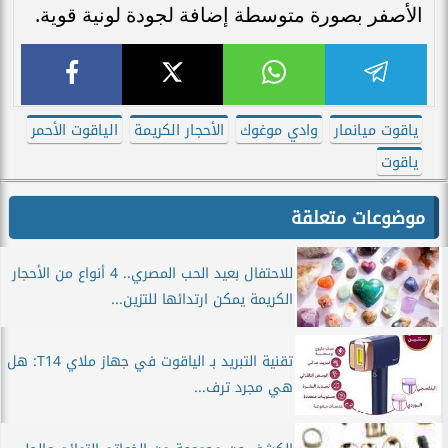
الأصفر بصورة متوسطة إضافة لجودة لونية قوية.
ياقوت ميانمار
وادي موغوك
الأحجار الكريمة
الياقوت الأحمر
ياقوت
موضوعات متعلقة
للاحتفال بعيد الحب المصري.. 4 أنواع من الأحجار
الكريمة يمكن ارتدائها للتزين...
تقنية التبريد بـ الياقوت في جهاز ملاي T14: هل
هي مجرد ترف...