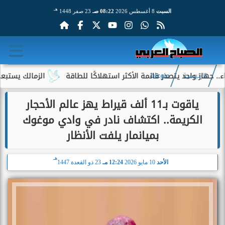
هـ
السبت
8 أغسطس 2026
08:22 صـ
23 صفر 1448
احد يتصدر قائمة الأكثر استهلاكًا للطاقة
الزمالك يستبعد 4 لاعبين شباب من حساباته في الموسم الجديد
الرئيسية
منوعات
ياقوت بـ11 ألف قيراط يهز عالم الأحجار
الكريمة.. اكتشاف نادر في وادي موغوك
بميانمار يلفت الأنظار
هـ
الأحد
10 مايو 2026
12:24 مـ
23 ذو القعدة 1447