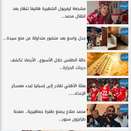
الرياضة
مشجعة ليفربول الشهيرة هانيفا تنهار بعد
انتقال محمد...
الأخبار
جدل واسع بعد منشور متداولة عن منع سيدة...
الأخبار
حالة الطقس خلال الأسبوع.. الأرصاد تكشف
درجات الحرارة...
الرياضة
بعثة الأهلي تغادر إلى إسبانيا لبدء معسكر
الإعداد.....
الرياضة
محمد صلاح يصنع طفرة جماهيرية.. صفحة
طرابزون سبور...