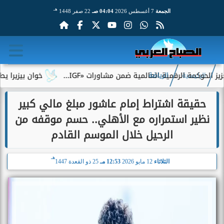
هـ
الجمعة
7 أغسطس 2026
04:04 صـ
22 صفر 1448
 الرقمية العالمية ضمن مشاورات «IGF...
خوان بيزيرا يطلب الرحيل
الرئيسية
الرياضة
حقيقة اشتراط إمام عاشور مبلغ مالي كبير
نظير استمراره مع الأهلي.. حسم موقفه من
الرحيل خلال الموسم القادم
هـ
الثلاثاء
12 مايو 2026
12:53 مـ
25 ذو القعدة 1447