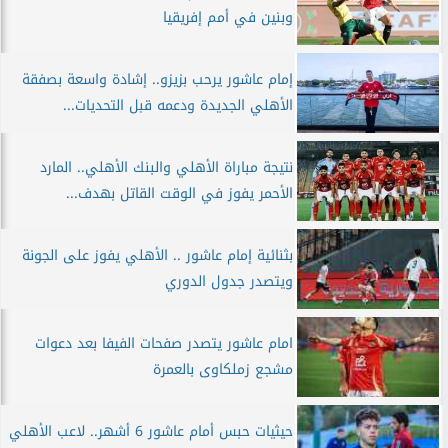
وبنين في أمم إفريقيا
إمام عاشور يرحب بزيزو.. إشادة واسعة بصفقة
الأهلي الجديدة ودعمه قبل التحديات...
نتيجة مباراة الأهلي والبنك الأهلي.. المارد
الأحمر يفوز في الوقت القاتل بهدف...
بثنائية إمام عاشور .. الأهلي يفوز على الجونة
ويتصدر جدول الدوري
امام عاشور يتصدر صفحات الفيفا بعد دعوات
مشجع زملكاوى بالعمرة
حيثيات حبس أمام عاشور 6 أشهر.. لاعب الأهلي