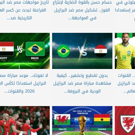
يلوتي في
حسام حسن بالقوة الضاربة لإنتزاع
تاريخ مواجهات مصر ضد البرا
ر إستعدادا
الفوز.. تشكيل مصر ضد البرازيل
الفراعنة تبحث عن كسر الع
في المواجهة...
التاريخية ضد...
 القنوات
بدون تقطيع وتشفير.. كيفية
لا تفوتك.. موعد مباراة مص
 البرازيل
مشاهدة مباراة مصر ضد البرازيل
البرازيل استعدادًا لكأس ال
الم...
الودية في البروفة...
2026 والقنوات...