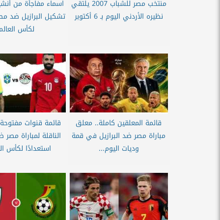
منتخب مصر للشباب 2007 يلتقي
اسماء مفاجأة من أنش
نظيره الأردني اليوم بـ 6 أكتوبر
تشكيل البرازيل ضد مص
لكأس العالم
قائمة المعلقين كاملة.. معلق
قائمة قنوات مفتوحة..
مباراة مصر ضد البرازيل في قمة
الناقلة لمباراة مصر ضد
وديات اليوم...
استعدادًا لكأس الع