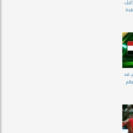
زيل..
قدة
ر ضد
عالم