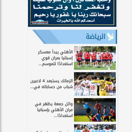
الرياضة
الأهلي يبدأ معسكر
إسبانيا بمران قوي
استعدادًا للموسم...
الزمالك يستبعد 4 لاعبين
شباب من حساباته في...
وائل جمعة يظهر في
مران الأهلي بإسبانيا
استعدادًا...