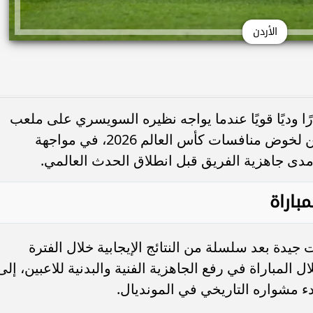
الأردن
ًا وديًا قويًا عندما يواجه نظيره السويسري على ملعب
"كيبون بارك"، ضمن استعدادات المنتخبين لخوض منافسات كأس العالم 2026، في مواجهة
ى جاهزية الفريق قبل انطلاق الحدث العالمي.
باراة
جيدة بعد سلسلة من النتائج الإيجابية خلال الفترة
 المباراة في رفع الجاهزية الفنية والبدنية للاعبين، إلى
دء مشواره التاريخي في المونديال.