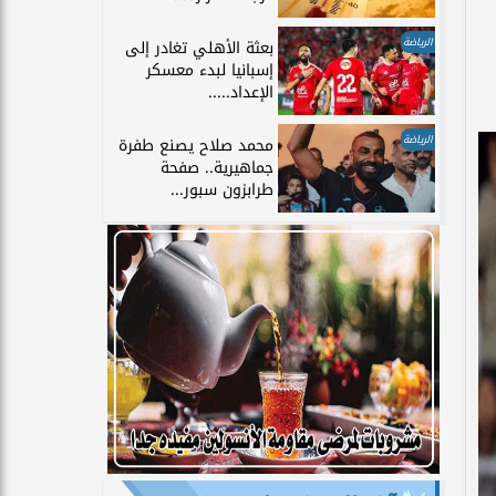
الرياضة
بعثة الأهلي تغادر إلى
إسبانيا لبدء معسكر
الإعداد.....
الرياضة
محمد صلاح يصنع طفرة
جماهيرية.. صفحة
طرابزون سبور...