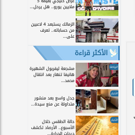
عرض خليجي بقيمة 5
ملايين يورو.. هل يرحل...
الزمالك يستبعد 4 لاعبين
من حساباته.. تعرف
على...
الأكثر قراءة
الرياضة
مشجعة ليفربول الشهيرة
هانيفا تنهار بعد انتقال
محمد...
الأخبار
جدل واسع بعد منشور
متداولة عن منع سيدة...
الأخبار
حالة الطقس خلال
الأسبوع.. الأرصاد تكشف
درجات الحرارة...