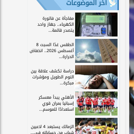
آخر الموضوعات
مفاجأة عن فاتورة
الكهرباء.. جهاز واحد
يتصدر قائمة...
الطقس غدًا السبت 8
أغسطس 2026.. انخفاض
الحرارة...
دراسة تكشف علاقة بين
النوم الطويل ومؤشرات
مبكرة...
الأهلي يبدأ معسكر
إسبانيا بمران قوي
استعدادًا للموسم...
الزمالك يستبعد 4 لاعبين
شباب من حساباته في...