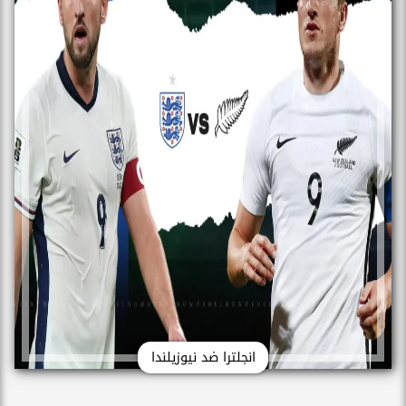
انجلترا ضد نيوزيلندا