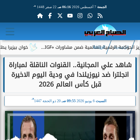
هـ
الجمعة
7 أغسطس 2026
06:16 صـ
22 صفر 1448
الرقمية العالمية ضمن مشاورات «IGF...
خوان بيزيرا يطلب الرحيل 
الرئيسية
الرياضة
شاهد علي المجانية.. القنوات الناقلة لمباراة
انجلترا ضد نيوزيلندا في ودية اليوم الاخيرة
قبل كأس العالم 2026
هـ
السبت
6 يونيو 2026
09:55 صـ
20 ذو الحجة 1447