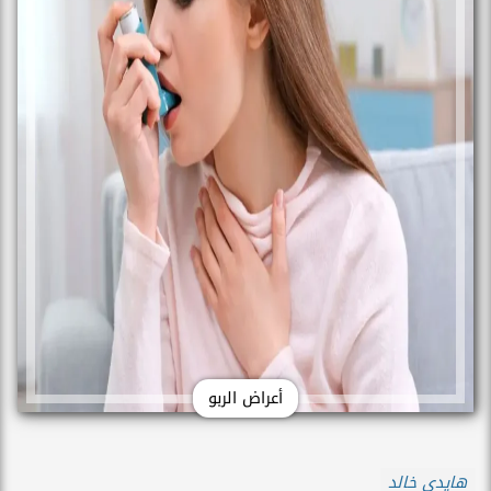
أعراض الربو
هايدي خالد