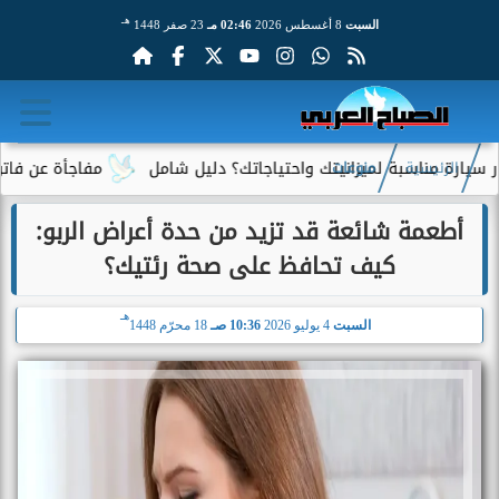
هـ
السبت
8 أغسطس 2026
02:46 مـ
23 صفر 1448
اسبة لميزانيتك واحتياجاتك؟ دليل شامل
مفاجأة عن فاتورة الكهربا
الرئيسية
منوعات
أطعمة شائعة قد تزيد من حدة أعراض الربو:
كيف تحافظ على صحة رئتيك؟
هـ
السبت
4 يوليو 2026
10:36 صـ
18 محرّم 1448